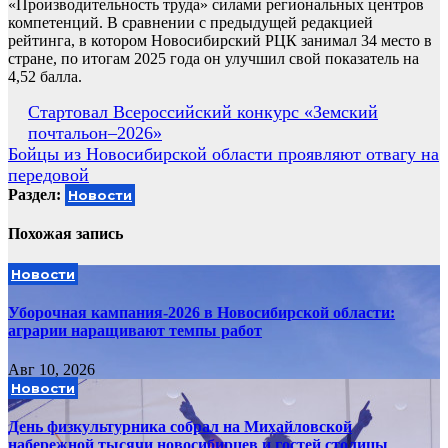
«Производительность труда» силами региональных центров
компетенций. В сравнении с предыдущей редакцией
рейтинга, в котором Новосибирский РЦК занимал 34 место в
стране, по итогам 2025 года он улучшил свой показатель на
4,52 балла.
Навигация
Стартовал Всероссийский конкурс «Земский
почтальон–2026»
по
Бойцы из Новосибирской области проявляют отвагу на
записям
передовой
Раздел:
Новости
Похожая запись
Новости
Уборочная кампания‑2026 в Новосибирской области:
аграрии наращивают темпы работ
Авг 10, 2026
Новости
День физкультурника собрал на Михайловской
набережной тысячи новосибирцев и гостей столицы