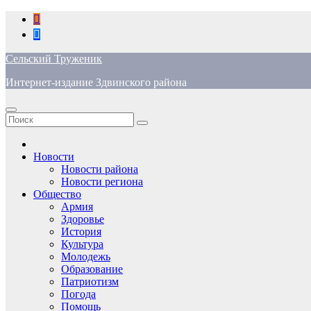
Перейти
к
содержимому
Сельский Труженик
Интернет-издание Здвинского района
Новости
Новости района
Новости региона
Общество
Армия
Здоровье
История
Культура
Молодежь
Образование
Патриотизм
Погода
Помощь