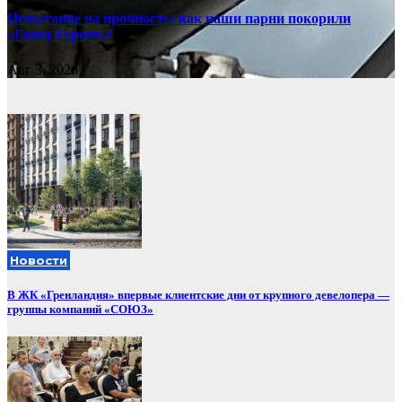
Испытание на прочность: как наши парни покорили
«Гонку Героев»!
Авг 3, 2026
Новости
В ЖК «Гренландия» впервые клиентские дни от крупного девелопера —
группы компаний «СОЮЗ»