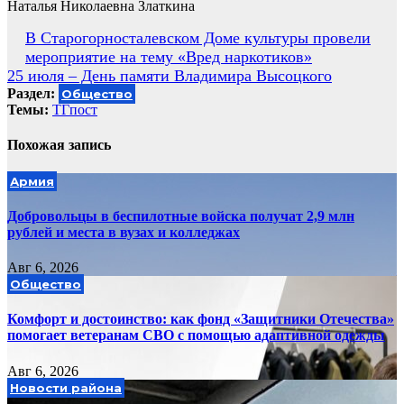
Наталья Николаевна Златкина
Навигация
В Старогорносталевском Доме культуры провели
мероприятие на тему «Вред наркотиков»
по
25 июля – День памяти Владимира Высоцкого
записям
Раздел:
Общество
Темы:
ТГпост
Похожая запись
Армия
Добровольцы в беспилотные войска получат 2,9 млн
рублей и места в вузах и колледжах
Авг 6, 2026
Общество
Комфорт и достоинство: как фонд «Защитники Отечества»
помогает ветеранам СВО с помощью адаптивной одежды
Авг 6, 2026
Новости района