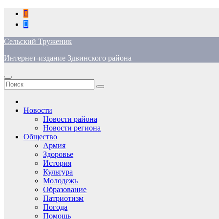
Перейти
к
содержимому
Сельский Труженик
Интернет-издание Здвинского района
Новости
Новости района
Новости региона
Общество
Армия
Здоровье
История
Культура
Молодежь
Образование
Патриотизм
Погода
Помощь