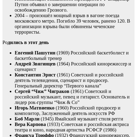
Путин объявил о завершении операции по
освобождению Грозного.
2004 – произошёл мощный взрыв в вагоне поезда
московского метро. Погибло 39 человек, ранено 120. В
организации взрыва были обвинены чеченские
террористы.
Ро
дились в этот день
Евгений Пашутин
(1969) Российский баскетболист и
баскетбольный тренер
Андрей Звягинцев
(1964) Российский кинорежиссер и
сценарист
Константин Эрнст
(1961) Советский и российский
деятель телевидения, сценарист и продюсер.
Генеральный директор “Первого канала”
Сергей “Чиж” Чиграков
(1961) Советский и
российский музыкант, певец и гитарист. Основатель и
лидер рок-группы “Чиж & Co”
Игорь Матвиенко
(1960) Российский продюсер и
композитор, Заслуженный деятель искусств РФ
Боб Марли
(1945) Ямайский музыкант стиля регги
Вера Карпова
(1933) Советская и российская актриса
театра и кино, народная артистка РСФСР (1986)
Франсуа Трюффо
(1932) Французский кинорежиссер,