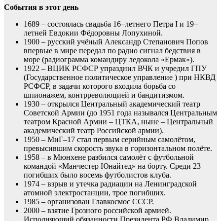
События в этот день
1689 – состоялась свадьба 16–летнего Петра I и 19–
летней Евдокии Фёдоровны Лопухиной.
1900 – русский учёный Александр Степанович Попов
впервые в мире передал по радио сигнал бедствия в
море (радиограмма командиру ледокола «Ермак»).
1922 – ВЦИК РСФСР упразднил ВЧК и учредил ГПУ
(Государственное политическое управление ) при НКВД
РСФСР, в задачи которого входила борьба со
шпионажем, контрреволюцией и бандитизмом.
1930 – открылся Центральный академический театр
Советской Армии (до 1951 года назывался Центральным
театром Красной Армии – ЦТКА, ныне – Центральный
академический театр Российской армии).
1950 – МиГ–17 стал первым серийным самолётом,
превысившим скорость звука в горизонтальном полёте.
1958 – в Мюнхене разбился самолёт с футбольной
командой «Манчестер Юнайтед» на борту. Среди 23
погибших было восемь футболистов клуба.
1974 – взрыв и утечка радиации на Ленинградской
атомной электростанции, трое погибших.
1985 – организован Главкосмос СССР.
2000 – взятие Грозного российской армией.
Исполняющий обязанности Президента РФ Владимир