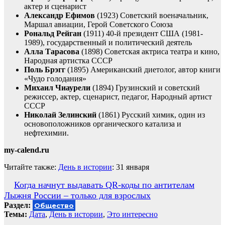
актер и сценарист
Александр Ефимов
(1923) Советский военачальник,
Маршал авиации, Герой Советского Союза
Рональд Рейган
(1911) 40-й президент США (1981-
1989), государственный и политический деятель
Алла Тарасова
(1898) Советская актриса театра и кино,
Народная артистка СССР
Поль Брэгг
(1895) Американский диетолог, автор книги
«Чудо голодания»
Михаил Чиаурели
(1894) Грузинский и советский
режиссер, актер, сценарист, педагог, Народный артист
СССР
Николай Зелинский
(1861) Русский химик, один из
основоположников органического катализа и
нефтехимии.
my-calend.ru
Читайте также:
День в истории
: 31 января
Навигация
Когда начнут выдавать QR-коды по антителам
Лыжня России – только для взрослых
по
Раздел:
Общество
записям
Темы:
Дата
,
День в истории
,
Это интересно