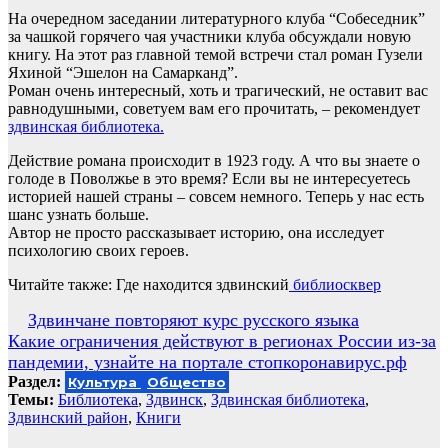
На очередном заседании литературного клуба “Собеседник”
за чашкой горячего чая участники клуба обсуждали новую
книгу. На этот раз главной темой встречи стал роман Гузели
Яхиной “Эшелон на Самарканд”.
Роман очень интересный, хоть и трагический, не оставит вас
равнодушными, советуем вам его прочитать, – рекомендует
здвинская библиотека.
Действие романа происходит в 1923 году. А что вы знаете о
голоде в Поволжье в это время? Если вы не интересуетесь
историей нашей страны – совсем немного. Теперь у нас есть
шанс узнать больше.
Автор не просто рассказывает историю, она исследует
психологию своих героев.
Читайте также: Где находится здвинский
библиосквер
Навигация
Здвинчане повторяют курс русского языка
Какие ограничения действуют в регионах России из-за
по
пандемии, узнайте на портале стопкоронавирус.рф
записям
Раздел:
Культура
Общество
Темы:
Библиотека
,
Здвинск
,
Здвинская библиотека
,
Здвинский район
,
Книги