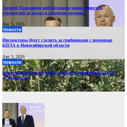
Андрей Травников поблагодарил новосибирских
строителей за вклад в развитие региона
Авг 5, 2026
Новости
Инспекторы будут следить за грибниками с помощью
БПЛА в Новосибирской области
Авг 5, 2026
Новости
Новосибирские ракетчики испытали новейший БПЛА
«Сибирячок»
Авг 5, 2026