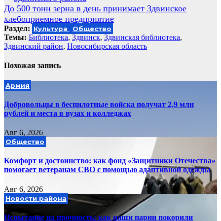
по
До 500 тонн зерна в день принимает Здвинское
записям
хлебоприемное предприятие
Раздел:
Культура
Общество
Темы:
Библиотека
,
Здвинск
,
Здвинская библиотека
,
Здвинский район
,
Новосибирская область
Похожая запись
Армия
Добровольцы в беспилотные войска получат 2,9 млн
рублей и места в вузах и колледжах
Авг 6, 2026
Общество
Комфорт и достоинство: как фонд «Защитники Отечества»
помогает ветеранам СВО с помощью адаптивной одежды
Авг 6, 2026
Новости района
Испытание на прочность: как наши парни покорили