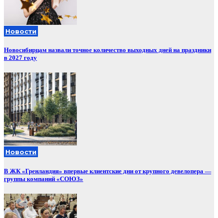
Новости
Новосибирцам назвали точное количество выходных дней на праздники
в 2027 году
Новости
В ЖК «Гренландия» впервые клиентские дни от крупного девелопера —
группы компаний «СОЮЗ»