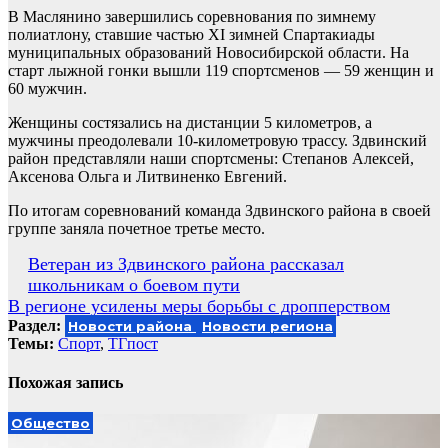
В Маслянино завершились соревнования по зимнему
полиатлону, ставшие частью XI зимней Спартакиады
муниципальных образований Новосибирской области. На
старт лыжной гонки вышли 119 спортсменов — 59 женщин и
60 мужчин.
Женщины состязались на дистанции 5 километров, а
мужчины преодолевали 10-километровую трассу. Здвинский
район представляли наши спортсмены: Степанов Алексей,
Аксенова Ольга и Литвиненко Евгений.
По итогам соревнований команда Здвинского района в своей
группе заняла почетное третье место.
Навигация
Ветеран из Здвинского района рассказал
школьникам о боевом пути
по
В регионе усилены меры борьбы с дропперством
записям
Раздел:
Новости района
Новости региона
Темы:
Спорт
,
ТГпост
Похожая запись
Общество