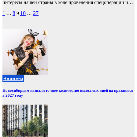
интересы нашей страны в ходе проведения спецоперации и…
Пагинация
1
8
10
27
…
9
…
записей
Новости
Новосибирцам назвали точное количество выходных дней на праздники
в 2027 году