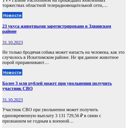
ТV» Галине Распопиной на прошедших юбилейных
торжествах областной телерадиовещательной сети,…
Новости
23 укуса животными зарегистрировано в Здвинском
районе
31.10.2023
Не только бродячая собака может напасть на человека, как это
случилось в Искитимском районе. Не зря данное животное
порой приравнивают…
Новости
Более 3 млн рублей может при увольнении получить
участник СВО
31.10.2023
Участник СВО при увольнении может получить
единовременную выплату 3 131 729,56 ₽ в связи с
признанием не годным к военной…