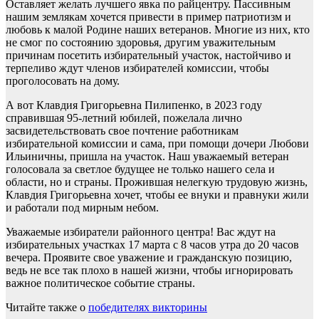
Оставляет желать лучшего явка по райцентру. Пассивным
нашим землякам хочется привести в пример патриотизм и
любовь к малой Родине наших ветеранов. Многие из них, кто
не смог по состоянию здоровья, другим уважительным
причинам посетить избирательный участок, настойчиво и
терпеливо ждут членов избирателей комиссии, чтобы
проголосовать на дому.
А вот Клавдия Григорьевна Пилипенко, в 2023 году
справившая 95-летний юбилей, пожелала лично
засвидетельствовать свое почтение работникам
избирательной комиссии и сама, при помощи дочери Любови
Ильиничны, пришла на участок. Наш уважаемый ветеран
голосовала за светлое будущее не только нашего села и
области, но и страны. Прожившая нелегкую трудовую жизнь,
Клавдия Григорьевна хочет, чтобы ее внуки и правнуки жили
и работали под мирным небом.
Уважаемые избиратели районного центра! Вас ждут на
избирательных участках 17 марта с 8 часов утра до 20 часов
вечера. Проявите свое уважение и гражданскую позицию,
ведь не все так плохо в нашей жизни, чтобы игнорировать
важное политическое событие страны.
Читайте также о
победителях викторины