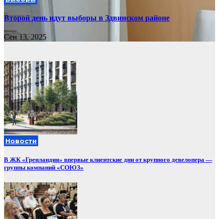
Второй день идут выборы в Здвинском районе
Сен 13, 2025
Новости
В ЖК «Гренландия» впервые клиентские дни от крупного девелопера —
группы компаний «СОЮЗ»