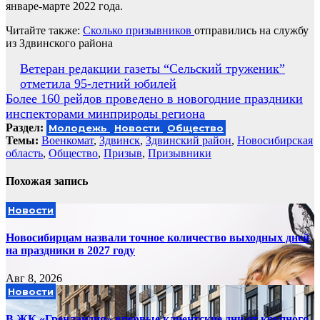
январе-марте 2022 года.
Читайте также:
Сколько призывников
отправились на службу
из Здвинского района
Навигация
Ветеран редакции газеты “Сельский труженик”
отметила 95-летний юбилей
по
Более 160 рейдов проведено в новогодние праздники
записям
инспекторами минприроды региона
Раздел:
Молодежь
Новости
Общество
Темы:
Военкомат
,
Здвинск
,
Здвинский район
,
Новосибирская
область
,
Общество
,
Призыв
,
Призывники
Похожая запись
Новости
Новосибирцам назвали точное количество выходных дней
на праздники в 2027 году
Авг 8, 2026
Новости
В ЖК «Гренландия» впервые клиентские дни от крупного