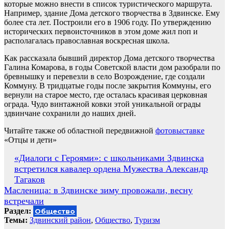
которые можно внести в список туристического маршрута.
Например, здание Дома детского творчества в Здвинске. Ему
более ста лет. Построили его в 1906 году. По утверждению
исторических первоисточников в этом доме жил поп и
располагалась православная воскресная школа.
Как рассказала бывший директор Дома детского творчества
Галина Комарова, в годы Советской власти дом разобрали по
бревнышку и перевезли в село Возрождение, где создали
Коммуну. В тридцатые годы после закрытия Коммуны, его
вернули на старое место, где осталась красивая церковная
ограда. Чудо винтажной ковки этой уникальной ограды
здвинчане сохранили до наших дней.
Читайте также об областной передвижной
фотовыставке
«Отцы и дети»
Навигация
«Диалоги с Героями»: с школьниками Здвинска
встретился кавалер ордена Мужества Александр
по
Тагаков
записям
Масленица: в Здвинске зиму провожали, весну
встречали
Раздел:
Общество
Темы:
Здвинский район
,
Общество
,
Туризм