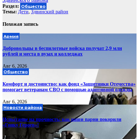
Здвинского района
Раздел:
Общество
Темы:
Дети
,
Здвинский район
Похожая запись
Армия
Добровольцы в беспилотные войска получат 2,9 млн
рублей и места в вузах и колледжах
Авг 6, 2026
Общество
Комфорт и достоинство: как фонд «Защитники Отечества»
помогает ветеранам СВО с помощью адаптивной одежды
Авг 6, 2026
Новости района
Испытание на прочность: как наши парни покорили
«Гонку Героев»!
Авг 3, 2026