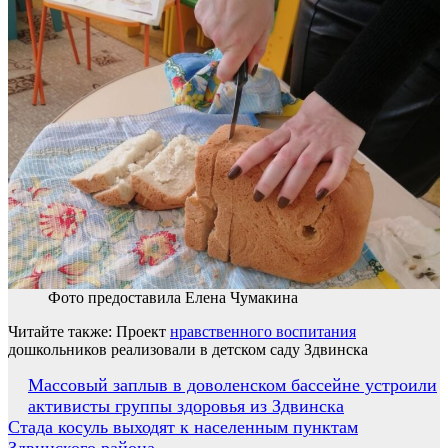
Фото предоставила Елена Чумакина
Читайте также: Проект
нравственного воспитания
дошкольников реализовали в детском саду Здвинска
Навигация
Массовый заплыв в доволенском бассейне устроили
активисты группы здоровья из Здвинска
по
Стада косуль выходят к населенным пунктам
записям