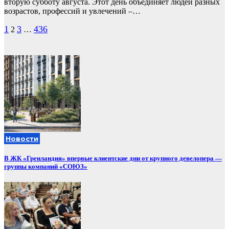
вторую субботу августа. Этот день объединяет людей разных
возрастов, профессий и увлечений –…
Пагинация
1
3
436
2
…
записей
Новости
В ЖК «Гренландия» впервые клиентские дни от крупного девелопера —
группы компаний «СОЮЗ»